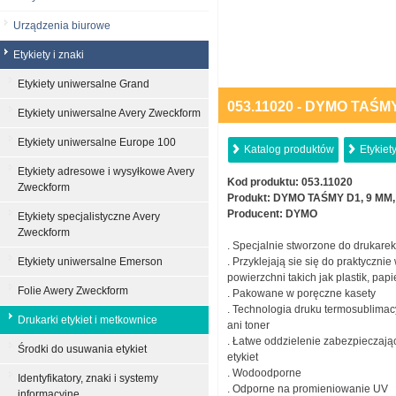
Urządzenia biurowe
Etykiety i znaki
Etykiety uniwersalne Grand
053.11020 - DYMO TAŚM
Etykiety uniwersalne Avery Zweckform
Etykiety uniwersalne Europe 100
Katalog produktów
Etykiety
Etykiety adresowe i wysyłkowe Avery
Kod produktu:
053.11020
Zweckform
Produkt:
DYMO TAŚMY D1, 9 MM,
Producent:
DYMO
Etykiety specjalistyczne Avery
Zweckform
. Specjalnie stworzone do drukare
Etykiety uniwersalne Emerson
. Przyklejają sie się do praktycznie
powierzchni takich jak plastik, papie
Folie Awery Zweckform
. Pakowane w poręczne kasety
. Technologia druku termosublimac
Drukarki etykiet i metkownice
ani toner
. Łatwe oddzielenie zabezpieczając
Środki do usuwania etykiet
etykiet
. Wodoodporne
Identyfikatory, znaki i systemy
. Odporne na promieniowanie UV
informacyjne