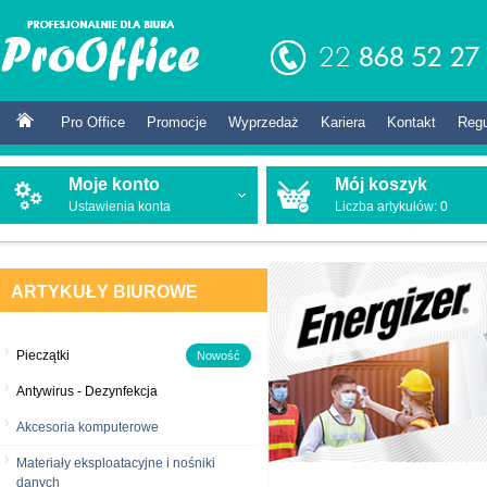
Pro Office
Promocje
Wyprzedaż
Kariera
Kontakt
Reg
Moje konto
Mój koszyk
Ustawienia konta
Liczba artykułów:
0
ARTYKUŁY BIUROWE
Pieczątki
Nowość
Antywirus - Dezynfekcja
Akcesoria komputerowe
Materiały eksploatacyjne i nośniki
danych