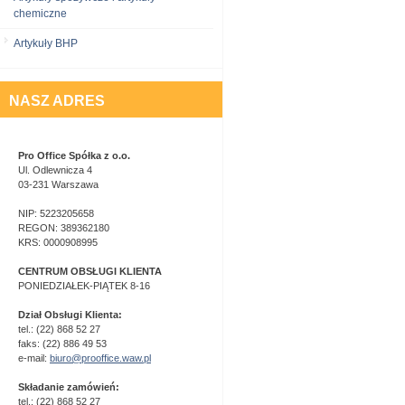
chemiczne
Artykuły BHP
NASZ ADRES
Pro Office Spółka z o.o.
Ul. Odlewnicza 4
03-231 Warszawa
NIP: 5223205658
REGON: 389362180
KRS: 0000908995
CENTRUM OBSŁUGI KLIENTA
PONIEDZIAŁEK-PIĄTEK 8-16
Dział Obsługi Klienta:
tel.: (22) 868 52 27
faks: (22) 886 49 53
e-mail:
biuro@prooffice.waw.pl
Składanie zamówień:
tel.: (22) 868 52 27