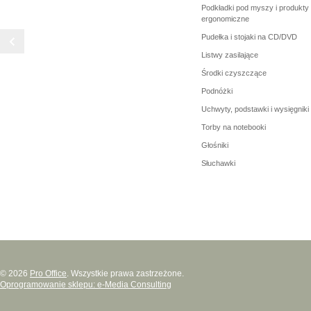
Podkładki pod myszy i produkty
ergonomiczne
Pudełka i stojaki na CD/DVD
Listwy zasilające
Środki czyszczące
Podnóżki
Uchwyty, podstawki i wysięgniki
Torby na notebooki
Głośniki
Słuchawki
© 2026
Pro Office
. Wszystkie prawa zastrzeżone.
Oprogramowanie sklepu: e-Media Consulting