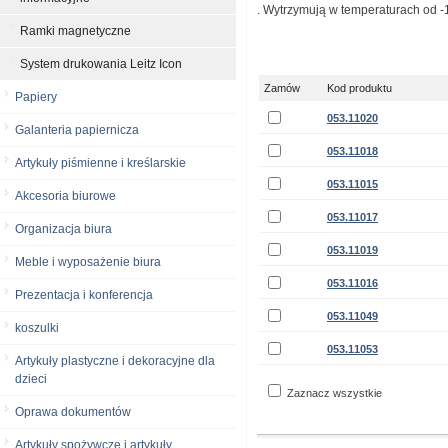
. Wytrzymują w temperaturach od -
Ramki magnetyczne
System drukowania Leitz Icon
Zamów
Kod produktu
Papiery
053.11020
Galanteria papiernicza
053.11018
Artykuły piśmienne i kreślarskie
053.11015
Akcesoria biurowe
053.11017
Organizacja biura
053.11019
Meble i wyposażenie biura
053.11016
Prezentacja i konferencja
053.11049
koszulki
053.11053
Artykuły plastyczne i dekoracyjne dla
dzieci
Zaznacz wszystkie
Oprawa dokumentów
Artykuły spożywcze i artykuły