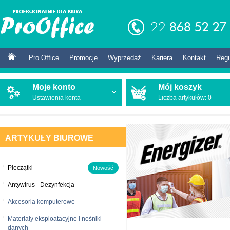
Pro Office
Promocje
Wyprzedaż
Kariera
Kontakt
Reg
Moje konto
Mój koszyk
Ustawienia konta
Liczba artykułów:
0
ARTYKUŁY BIUROWE
Pieczątki
Nowość
Antywirus - Dezynfekcja
Akcesoria komputerowe
Materiały eksploatacyjne i nośniki
danych