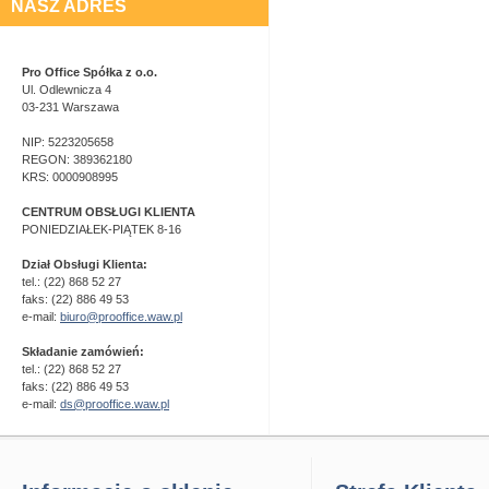
NASZ ADRES
Pro Office Spółka z o.o.
Ul. Odlewnicza 4
03-231 Warszawa
NIP: 5223205658
REGON: 389362180
KRS: 0000908995
CENTRUM OBSŁUGI KLIENTA
PONIEDZIAŁEK-PIĄTEK 8-16
Dział Obsługi Klienta:
tel.: (22) 868 52 27
faks: (22) 886 49 53
e-mail:
biuro@prooffice.waw.pl
Składanie zamówień:
tel.: (22) 868 52 27
faks: (22) 886 49 53
e-mail:
ds@prooffice.waw.pl