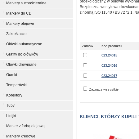
proekologiczny, w połowie wykona
Markery suchościeralne
Bezpieczna wentylowa skuwka/na
z normą ISO 11540 / BS 7272:1. N
Markery do CD
Markery olejowe
Zakreślacze
Ołówki automatyczne
Zamów
Kod produktu
Grafity do ołówków
023.24015
Ołówki drewniane
023.24016
Gumki
023.24017
Temperówki
Zaznacz wszystkie
Korektory
Tuby
Linijki
KLIENCI, KTÓRZY KUPILI
Marker z farbą olejową
Markery kredowe