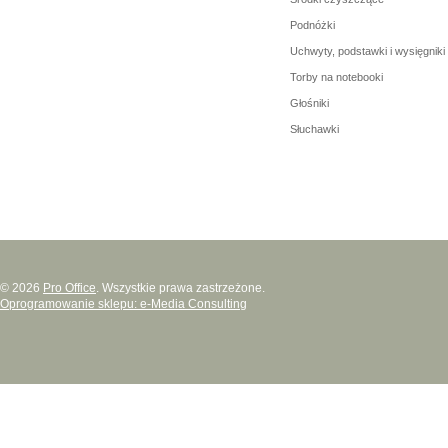
Podnóżki
Uchwyty, podstawki i wysięgniki
Torby na notebooki
Głośniki
Słuchawki
© 2026
Pro Office
. Wszystkie prawa zastrzeżone.
Oprogramowanie sklepu: e-Media Consulting