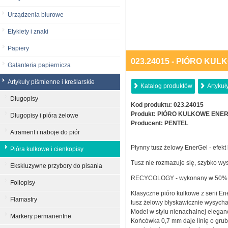
Urządzenia biurowe
Etykiety i znaki
Papiery
023.24015 - PIÓRO KU
Galanteria papiernicza
Artykuły piśmienne i kreślarskie
Katalog produktów
Artykuł
Długopisy
Kod produktu:
023.24015
Produkt:
PIÓRO KULKOWE ENER
Długopisy i pióra żelowe
Producent:
PENTEL
Atrament i naboje do piór
Płynny tusz żelowy EnerGel - efekt 
Pióra kulkowe i cienkopisy
Tusz nie rozmazuje się, szybko wys
Ekskluzywne przybory do pisania
RECYCOLOGY - wykonany w 50% z
Foliopisy
Klasyczne pióro kulkowe z serii En
Flamastry
tusz żelowy błyskawicznie wysycha 
Model w stylu nienachalnej eleganc
Markery permanentne
Końcówka 0,7 mm daje linię o gru