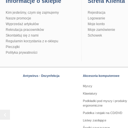
Informacje o sklepie
Strefa Klienta
Kim jesteśmy, czym się zajmujemy
Rejestracja
Nasze promocje
Logowanie
Wyprzedaż artykułów
Moje konto
Rekrutacja pracowników
Moje zamówienie
Skontaktuj się z nami
Schowek
Regulamin korzystania z e-sklepu
Pieczątki
Polityka prywatności
Antywirus - Dezynfekcja
Akcesoria komputerowe
Myszy
Klawiatury
Podkładki pod myszy i produkty
ergonomiczne
Pudełka i stojaki na CD/DVD
Listwy zasilające
Środki czyszczące